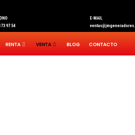
FONO
E-MAIL
173 97 54
ventas@jmgeneradores
RENTA
VENTA
BLOG
CONTACTO
TORRES DE
ILUMINACIÓN