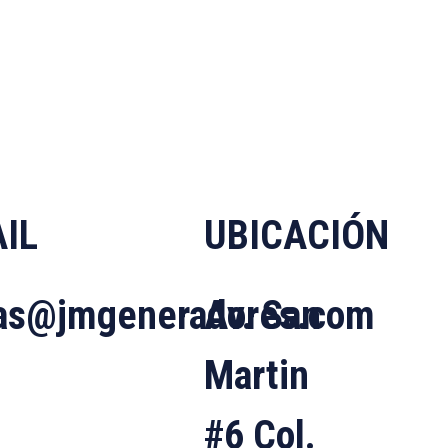
IL
UBICACIÓN
as@jmgeneradores.com
Av. San
Martin
#6 Col.