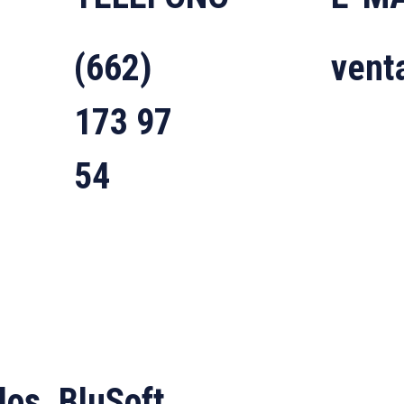
(662)
vent
173 97
54
dos. BluSoft