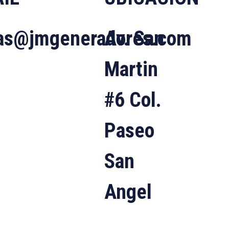
as@jmgeneradores.com
Av. San
Martin
#6 Col.
Paseo
San
Angel