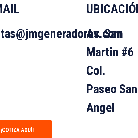
MAIL
UBICACIÓ
ntas@jmgeneradores.com
Av. San
Martin #6
Col.
Paseo San
Angel
¡COTIZA AQUÍ!