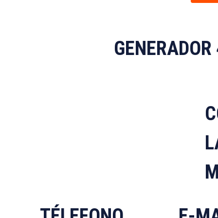
GENERADOR 
C
L
M
TÉLEFONO
E-MA